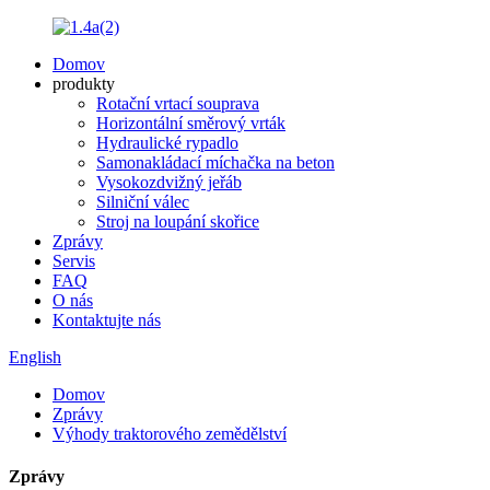
Domov
produkty
Rotační vrtací souprava
Horizontální směrový vrták
Hydraulické rypadlo
Samonakládací míchačka na beton
Vysokozdvižný jeřáb
Silniční válec
Stroj na loupání skořice
Zprávy
Servis
FAQ
O nás
Kontaktujte nás
English
Domov
Zprávy
Výhody traktorového zemědělství
Zprávy