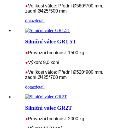
●
Velikost válce: Přední Ø560*700 mm,
zadní Ø425*500 mm
dotaz
detail
Silniční válec GR1.5T
●
Provozní hmotnost: 1500 kg
●
Výkon: 9,0 koní
●
Velikost válce: Přední Ø520*900 mm,
zadní Ø425*700 mm
dotaz
detail
Silniční válec GR2T
●
Provozní hmotnost: 2000 kg