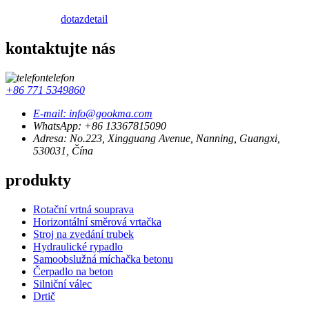
dotaz
detail
kontaktujte nás
telefon
+86 771 5349860
E-mail: info@gookma.com
WhatsApp: +86 13367815090
Adresa: No.223, Xingguang Avenue, Nanning, Guangxi,
530031, Čína
produkty
Rotační vrtná souprava
Horizontální směrová vrtačka
Stroj na zvedání trubek
Hydraulické rypadlo
Samoobslužná míchačka betonu
Čerpadlo na beton
Silniční válec
Drtič