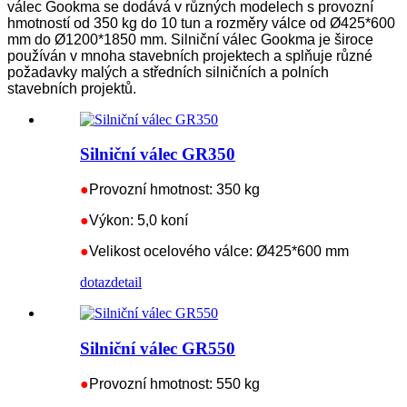
válec Gookma se dodává v různých modelech s provozní
hmotností od 350 kg do 10 tun a rozměry válce od Ø425*600
mm do Ø1200*1850 mm. Silniční válec Gookma je široce
používán v mnoha stavebních projektech a splňuje různé
požadavky malých a středních silničních a polních
stavebních projektů.
Silniční válec GR350
●
Provozní hmotnost: 350 kg
●
Výkon: 5,0 koní
●
Velikost ocelového válce: Ø425*600 mm
dotaz
detail
Silniční válec GR550
●
Provozní hmotnost: 550 kg