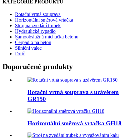
KATEGORIE PRODUKTŮ
Rotační vrtná souprava
Horizontální směrová vrtačka
Stroj na zvedání trubek
Hydraulické rypadlo
Samoobslužná míchačka betonu
Čerpadlo na beton
Silniční válec
Drtič
Doporučené produkty
Rotační vrtná souprava s uzávěrem
GR150
Horizontální směrová vrtačka GH18