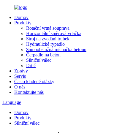
Domov
Produkty
Rotační vrtná souprava
Horizontální směrová vrtačka
Stroj na zvedání trubek
Hydraulické rypadlo
Samoobslužná míchačka betonu
Čerpadlo na beton
Silniční válec
Drtič
Zprávy
Servis
Často kladené otázky
O nás
Kontaktujte nás
Language
Domov
Produkty
Silniční válec