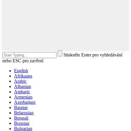
Stiskněte Enter pro vyhledávání
nebo ESC pro zavření
English
Afrikaans
Arabic
Albanian
Amharic
Armenian
Azerbaijani
Basque
Belarusian
Bengali
Bosnian
Bulgarian